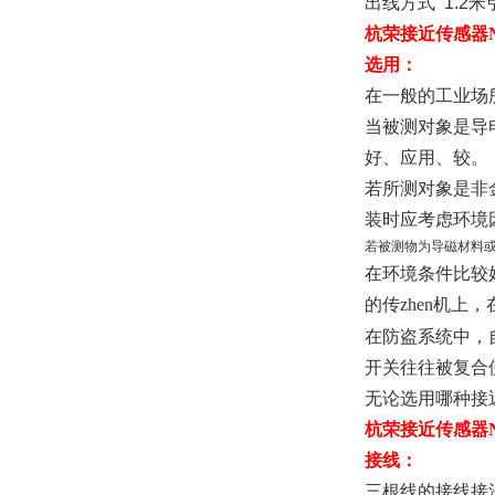
出线方式
  1.2
米
杭荣接近传感器NBB
选用：
在一般的工业场
当被测对象是导
好、应用、较。
若所测对象是非
装时应考虑环境
若被测物为导磁材料
在环境条件比较
的传zhen机上，
在防盗系统中，自
开关往往被复合
无论选用哪种接
杭荣接近传感器NBB
接线：
三根线的接线接