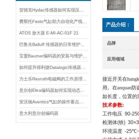
贺德克Hydac传感器如何实现压力与温度联动监测
费斯托Festo气缸助力自动化产线实现柔性生产
产品介绍：
ATOS 放大器 E-MI-AC-01F 21
品牌
巴鲁夫Balluff 传感器的日常维护与故障排除技巧
宝盟Baumer编码器的安装与维护指南
应用领域
如何提升得利捷Datalogic传感器的检测效率？
力士乐Rexroth电磁阀的工作原理与故障排除
接近开关在hangk
用。在
anquan
防
意尔创Eltra编码器如何实现动态定位？
如长度，位置的
安沃驰Aventics气缸的操作要点与选用建议
技术参数:
意大利意尔创编码器
工作电压
  90-2
检测体
(
铁
)  30×
环境温度
  -25
℃