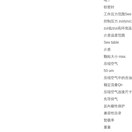
电子
软密封
工作压力范围See t
控制压力 zui/yzui大
zui低/zui高环境温度
介质温度范围
See table
介质
颗粒大小 max.
压缩空气
50 um
压缩空气中的含油量0 
额定流量Qn
压缩空气连接尺寸
先导排气
反向极性保护
兼容性目录
暂载率
重量