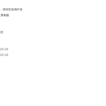
)，增强型玻璃纤维
,聚氨酯
,A型
G 1/2
G 1/2