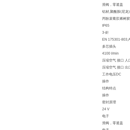
滑阀，零遮盖
铝材,聚酰胺(尼龙
丙耿裴騫肛烯树胶
IP65
3-針
EN 175301-803
多芯插头
4100 l/min
压缩空气 接口 人口
压缩空气 接口 出口
工作电压DC
操作
结构特点
操作
密封原理
24 V
电子
滑阀，零遮盖