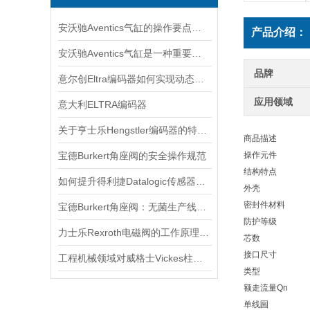
安沃驰Aventics气缸的操作要点与选用建议
产品介绍：
安沃驰Aventics气缸是一种重要的工业自动化设备
品牌
意尔创Eltra编码器如何实现动态定位？
应用领域
意大利ELTRA编码器
关于亨士乐Hengstler编码器的特点及功能分享
商品描述
宝德Burkert角座阀的安全操作规范
操作元件
结构特点
如何提升得利捷Datalogic传感器的检测效率？
外壳
密封件材料
宝德Burkert角座阀：无菌生产线的守护者
防护等级
力士乐Rexroth电磁阀的工作原理与故障排除
芯数
接口尺寸
工程机械领域对威格士Vickes柱塞泵的依赖
类型
额走流量Qn
单线圌