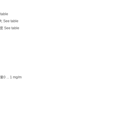
able
 See table
 See table
... 1 mg/m