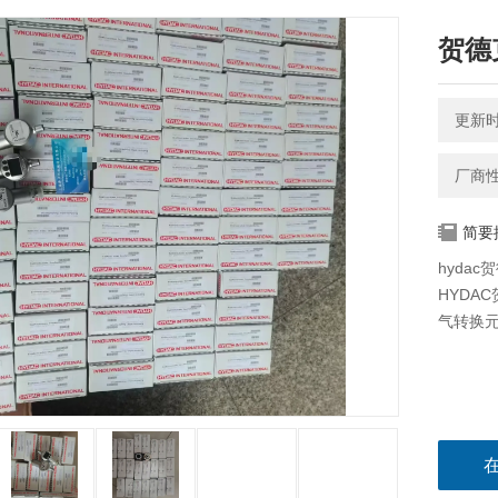
贺德
更新时间
厂商
简要
hydac
HYDA
气转换