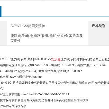
AVENTICS/德国安沃驰
产地类别
能源,电子/电池,道路/轨道/船舶,钢铁/金属,汽车及
零部件
 TM E/P压力调节阀,系列R416001179
安沃驰
压力调节阀结构特点提动阀运行压力0 bar
结构特点提动阀运行压力0 bar-11 bar环境温度0 °C--70 °C压缩空气接口人口G 1/4
1/4压缩空s连接排气G 1/4介质压缩空气额定流量Qn1000 /min
压DC24 V滞环小于0,06 bar
90° β= 0-90°防护等级IP65 电气连接通过信号接口信号连接(输入和输出比特) 信号
 V
压力调节范围 min.0 barED05-000-060-010-1M12A
技术保障较长的使用寿命流量大,适合各种任务高动态性直接作用技术
片各种电气连接选项