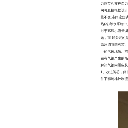
力调节阀亦称自力
阀可直接根据设计
量不变,该阀这些
热(冷)等水系统
对于高压小流量调
题，而 最关键的
高压调节阀阀芯、
下的气蚀现象。前
在有气蚀产生的场
解决气蚀问题应从
1、改进阀芯，阀
件下精确地控制流