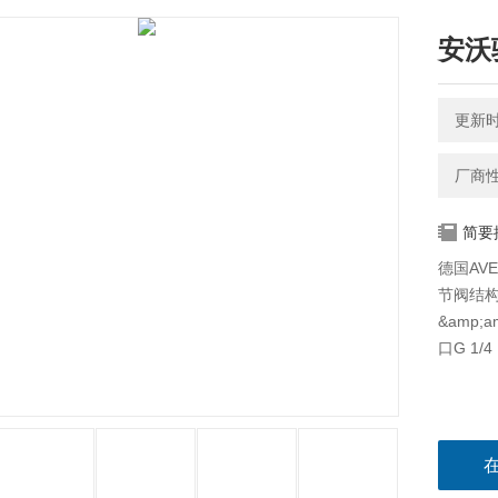
安沃
更新时间
厂商
简要
德国AVE
节阀结构特
&amp;a
口G 1/4