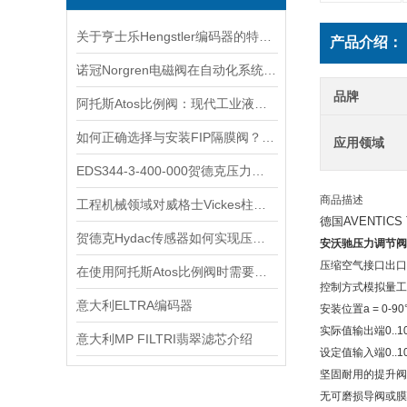
关于亨士乐Hengstler编码器的特点及功能分享
产品介绍：
诺冠Norgren电磁阀在自动化系统中的关键角色
品牌
阿托斯Atos比例阀：现代工业液压控制的智慧核心
如何正确选择与安装FIP隔膜阀？实用指南
应用领域
EDS344-3-400-000贺德克压力开关
商品描述
工程机械领域对威格士Vickes柱塞泵的依赖
德国AVENTICS
贺德克Hydac传感器如何实现压力与温度联动监测
安沃驰压力调节阀
压缩空气接口出口G 
在使用阿托斯Atos比例阀时需要注意这些事项
控制方式模拟量工作电
意大利ELTRA编码器
安装位置a = 0-
实际值输出端0..10
意大利MP FILTRI翡翠滤芯介绍
设定值输入端0..10V
坚固耐用的提升阀
无可磨损导阀或膜