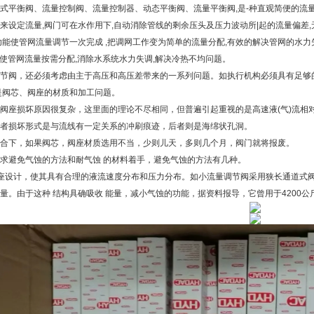
式平衡阀、流量控制阀、流量控制器、动态平衡阀、流量平衡阀,是-种直观简便的流
来设定流量,阀门可在水作用下,自动消除管线的剩余压头及压力波动所|起的流量偏差
功能使管网流量调节一次完成 ,把调网工作变为简单的流量分配,有效的解决管网的水力
中,使管网流量按需分配,消除水系统水力失调,解决冷热不均问题。
节阀，还必须考虑由主于高压和高压差带来的一系列问题。如执行机构必须具有足够
是阀芯、阀座的材质和加工问题。
阀座损坏原因很复杂，这里面的理论不尽相同，但普遍引起重视的是高速液(气)流相对
者损坏形式是与流线有一定关系的冲刷痕迹，后者则是海绵状孔洞。
合下，如果阀芯，阀座材质选用不当，少则儿天，多则几个月，阀门就将报废。
求避免气蚀的方法和耐气蚀 的材料着手，避免气蚀的方法有几种。
座设计，使其具有合理的液流速度分布和压力分布。如小流量调节阀采用狭长通道式
量。由于这种 结构具确吸收 能量，减小气蚀的功能，据资料报导，它曾用于4200公斤/