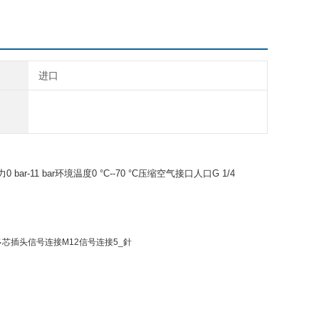
进口
-11 bar环境温度0 °C--70 °C压缩空气接口人口G 1/4
连接多芯插头信号连接M12信号连接5_針