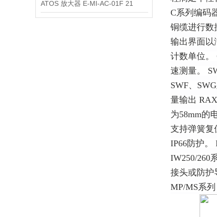
ATOS 放大器 E-MI-AC-01F 21
C系列编码器
铜缆进行数据
输出界面以满
计数单位。 
速测量。 S
SWF、S
量输出 RAX
为58mm的
支持弹簧复
IP66防护
IW250/
接头或防护
MP/MS系