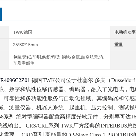
TWK/德国
电动机功率
25*30*15mm
重量
包装/造纸/印刷,纺织/印染,钢铁/金属,航空航天,汽
车及零部件
6R4096C2Z01
德国TWK公司位于杜塞尔 多夫（Dussel
拟、数字和线性位移传感器、编码器，融入了光电式，电
、可靠性和多功能性服务与自动化领域。其编码器和传感
械、测量仪器、机器人系统、起重机、压力控制、测试操
K58系列 绝对型编码器配置高精度光敏元件，分别率可达1
US总线输出。 CRS/CRL系列 TWK厂方经典的INTER
需要。 CRD系列 高能量的DP-Slave Class 2 PR