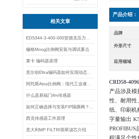
产品介绍：
相关文章
品牌
EDS344-3-400-000贺德克压力开关
外形尺寸
穆格Moog比例阀安装与调试要点
莱卡 编码器原理
应用领域
意尔创Eltra编码器如何实现动态定位？
CRD58-409
阿托斯Atos比例阀：现代工业液压控制的智慧核心
产品涉及模
什么是易福门ifm传感器
性、耐用性
如何正确选择与安装FIP隔膜阀？实用指南
纸、印刷机
西克传感器工作原理
字量输出 
PROFIB
意大利MP FILTRI翡翠滤芯介绍
程满足个性化