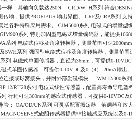
一样，其轴向负载达250N。 CRD/W+H系列 符合DE
传输，提供PROFIBUS 输出界面。 CRF及CRP系列
足各种特殊应用需求。 GIM5000系列 电磁式的增量型
GIM900系列 特别加固型电磁式增量编码器，能提供10
WA系列 电缆式位移及角度转换器，测量范围可达2000m
WG及SWH系列 强固型电缆式位移及角度转换器，测量范围
系列 电磁式单圈传感器，直径为36mm，可提供0-10VDC及0
电磁式单圈传感器，可提供0-10VDC及0（4）-20mA输出
位连接或球窝接头，并附外部励磁模块； IWM12/300
。 RP 12/RH28系列 电位式线性传感器，配置高寿命导
260系列 行程可达360mm的感应式传感器，可提供0-10VD
导管； OA/OD/UN系列 可灵活配置振荡器、解调器和
列 MAGNOSENS式磁阻传感器提供非接触感应系统以及0-10