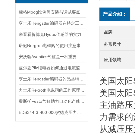
穆格Moog比例阀安装与调试要点
产品介绍：
亨士乐Hengstler编码器在特定工业应用中的表现分析
品牌
来看看贺德克Hydac传感器的实力
外形尺寸
诺冠Norgren电磁阀的使用注意事项分享
安沃驰Aventics气缸是一种重要的工业自动化设备
应用领域
皮尔兹Pilz继电器如何通过电流监测预警触点老化
美国太阳
亨士乐Hengstler编码器的品类特性与工业运动控制适配场景
力士乐Rexroth电磁阀的工作原理与故障排除
美国太阳
费斯托Festo气缸助力自动化产线实现柔性生产
主油路压
EDS344-3-400-000贺德克压力开关
力需求的
从减压压