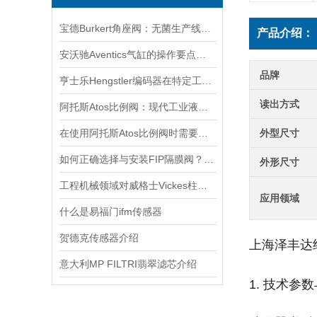
宝德Burkert角座阀：无菌生产线的守护者
产品介绍：
安沃驰Aventics气缸的操作要点与选用建议
品牌
亨士乐Hengstler编码器在特定工业应用中的表现分析
读出方式
阿托斯Atos比例阀：现代工业液压控制的智慧核心
在使用阿托斯Atos比例阀时需要注意这些事项
外型尺寸
如何正确选择与安装FIP隔膜阀？实用指南
外形尺寸
工程机械领域对威格士Vickes柱塞泵的依赖
应用领域
什么是易福门ifm传感器
贺德克传感器介绍
上海泽丰达经
意大利MP FILTRI翡翠滤芯介绍
1. 技术参