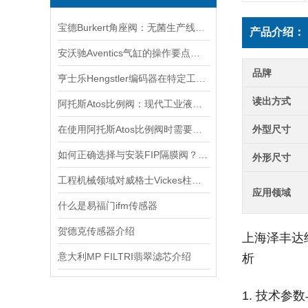
宝德Burkert角座阀：无菌生产线的守护者
产品介绍：
安沃驰Aventics气缸的操作要点与选用建议
品牌
亨士乐Hengstler编码器在特定工业应用中的表现分析
读出方式
阿托斯Atos比例阀：现代工业液压控制的智慧核心
在使用阿托斯Atos比例阀时需要注意这些事项
外型尺寸
如何正确选择与安装FIP隔膜阀？实用指南
外形尺寸
工程机械领域对威格士Vickes柱塞泵的依赖
应用领域
什么是易福门ifm传感器
贺德克传感器介绍
上海泽丰达经营
意大利MP FILTRI翡翠滤芯介绍
析‌
1. 技术参