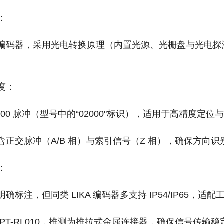
：
编码器，采用光电转换原理（内置光源、光栅盘与光电探
。
‌：
2000 脉冲‌（型号中的“02000"标识），适用于高精度定
含正交脉冲（A/B 相）与索引信号（Z 相），确保方向
：
确标注，但同类 LIKA 编码器多支持 IP54/IP65，
‌PT-RL010‌，推测为推拉式金属连接器，确保信号传输