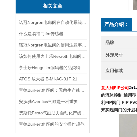
相关文章
诺冠Norgren电磁阀在自动化系统中的关键角色
产品介绍：
什么是易福门ifm传感器
品牌
诺冠Norgren电磁阀的使用注意事项分享
外形尺寸
该如何使用力士乐Rexroth电磁阀看看本篇吧
亨士乐Hengstler编码器的品类特性与工业运动控制适配场景
应用领域
ATOS 放大器 E-MI-AC-01F 21
S
意大利FIP公司
宝德Burkert角座阀：无菌生产线的守护者
的流体控制 通用型
安沃驰Aventics气缸是一种重要的工业自动化设备
利FIP阀门 FIP PV
来实现阀门的开启
费斯托Festo气缸助力自动化产线实现柔性生产
宝德Burkert角座阀的安全操作规范