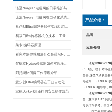
诺冠Norgren电磁阀的日常维护与常见故障排查
诺冠Norgren电磁阀在自动化系统中的关键角色
产品介绍：
意尔创Eltra编码器如何实现动态定位？
品牌
易福门ifm传感器核心技术：工业感知的“硬核底座”
莱卡 编码器原理
应用领域
看完本篇你就知道什么是诺冠Norgren电磁阀了
贺德克Hydac传感器如何实现压力与温度联动监测
诺冠NORGREN
CKD喜开理 日本小金井
阿托斯比例阀工作原理介绍
金器(这些气动的主要
电磁阀，BURKERT比
意尔创Eltra编码器在工业自动化领域中具有重要的应用价值
BURKERT电导率，B
宝德Burkert角座阀的安全操作规范
诺冠NORGREN
金，意大利ATOS阿
可以作为参考。美国M
工控产品:德国易福门