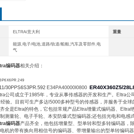
ELTRA/意大利
重量
能源,电子/电池,道路/轨道/船舶,汽车及零部件,电
气
tra编码器
相关介绍：
8P6X6PR.249
ER40X360Z5/28L
11/30PPS6S3PR.592
E34PA40000I0800
ra公司成立于1985年，专业从事传感器的开发和生产。Eltr
产经验。目前可生产多达l5000多种型号的传感器，并服务于全球的
是Eltra的特色，它包括常规产品Eltra增量式编码器、Elt
制测量轮、电子手轮、本安防爆式型编码器;还包括光电和电感
tra编码器
产品齐全，他包括增量型、型单转和型多转编码器，除了
电机的带有换向用相信号的编码器、带增量输出的型单转编码器