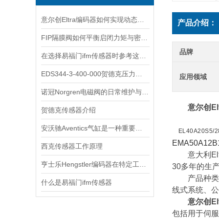
意尔创Eltra编码器如何实现动态定位？
产品介绍：
FIP隔膜阀如何平衡启闭力矩与密封可靠性？
品牌
在选择易福门ifm传感器时参考这些更为妥当
EDS344-3-400-000贺德克压力开关
应用领域
诺冠Norgren电磁阀的日常维护与常见故障排查
意尔创El
贺德克传感器介绍
安沃驰Aventics气缸是一种重要的工业自动化设备
EL40A20S5/2
EMA50A12B
西克传感器工作原理
意大利Elt
亨士乐Hengstler编码器在特定工业应用中的表现分析
30多年的生
产品种类齐全
什么是易福门ifm传感器
线式系统、公
意尔创El
包括用于伺服