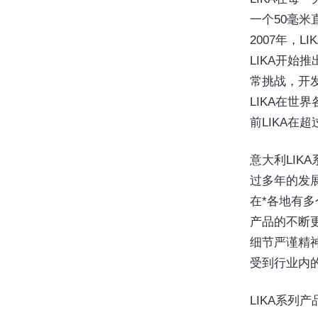
一个50毫米
2007年，
LIKA开始
常挑战，开
LIKA在世
前LIKA在
意大利LI
过多年的发
在*各地有
产品的不断
细节严谨精神
受到行业内
LIKA系列