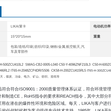
LIKA/莱卡
电动机功率
15*20*15mm
重量
包装/造纸/印刷,纺织/印染,钢铁/金属,航空航天,汽
车及零部件
500ZCU410L2 SMAG-CB2-0005-L040 C50-Y-4096ZNF210L3 C50-H-600ZCU
U46RL2 IT65-H-2048ZCP4DR/S506 CK58-H-200ZCU415RL5
IT65-H-300ZCU4
天，煤炭、冶金、电力、矿山、纺织、造纸等
产品符合符合ISO9001：2000质量管理体系认证，符合环境管理
和制造CE，RoHS指令的要求和REACH指令，其中大部分符合
可用在潜在的爆炸性环境和危险区域。每天，LIKA与客户进
一天的任何时候都为客户提供专业技术支持。1985年，LIKA开始