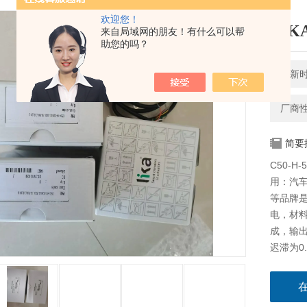
欢迎您！
LI
来自局域网的朋友！有什么可以帮
助您的吗？
更新时间
厂商
简要
C50-H
用：汽
等品牌是
电，材
成，输出
迟滞为0.