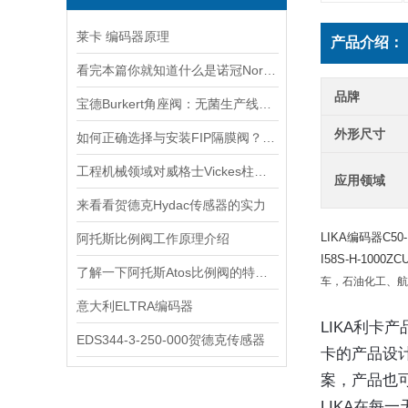
莱卡 编码器原理
产品介绍：
看完本篇你就知道什么是诺冠Norgren电磁阀了
品牌
宝德Burkert角座阀：无菌生产线的守护者
外形尺寸
如何正确选择与安装FIP隔膜阀？实用指南
工程机械领域对威格士Vickes柱塞泵的依赖
应用领域
来看看贺德克Hydac传感器的实力
LIKA编码器C50-H-
阿托斯比例阀工作原理介绍
I58S-H-1000ZC
了解一下阿托斯Atos比例阀的特点及应用吧
车，石油化工、航
意大利ELTRA编码器
LIKA利卡
EDS344-3-250-000贺德克传感器
卡的产品设计
案，产品也
LIKA在每