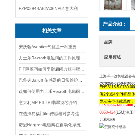
FZP0394BAB2A06NP01意大利Mp Filtri过滤器滤芯
产品介绍：
相关文章
品牌
安沃驰Aventics气缸是一种重要的工业自动化设备
应用领域
力士乐Rexroth电磁阀的工作原理与故障排除
FIP隔膜阀如何平衡启闭力矩与密封可靠性？
上海泽丰达机械设备
巴鲁夫Balluff 传感器的日常维护与故障排除技巧
CC0250-0250-PD0
‌ENS3118-5-
该如何使用力士乐Rexroth电磁阀看看本篇吧
供2个或4个PNP晶
显示液位值或温度，
意大利MP FILTRI翡翠滤芯介绍
ETS3866-3-000-000
0350-424
(15M)
在选择易福门ifm传感器时参考这些更为妥当
计和特殊
诺冠Norgren电磁阀在自动化系统中的关键角色