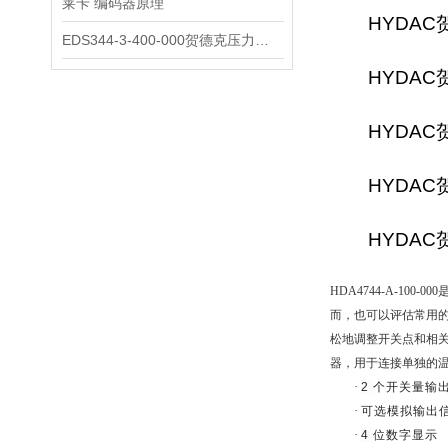
莱卡 编码器原理
HYDAC贺
EDS344-3-400-000贺德克压力开关
HYDAC贺
HYDAC贺
HYDAC贺
HYDAC贺
HDA4744-A-10
而，也可以评估常用
松地调整开关点和相
器，用于连接单独的
·
2
个开关量输
·
可选模拟输出
·
4
位数字显示