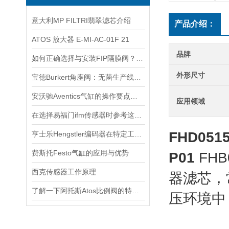
意大利MP FILTRI翡翠滤芯介绍
产品介绍：
ATOS 放大器 E-MI-AC-01F 21
品牌
如何正确选择与安装FIP隔膜阀？实用指南
外形尺寸
宝德Burkert角座阀：无菌生产线的守护者
安沃驰Aventics气缸的操作要点与选用建议
应用领域
在选择易福门ifm传感器时参考这些更为妥当
FHD051
亨士乐Hengstler编码器在特定工业应用中的表现分析
费斯托Festo气缸的应用与优势
P01
FHB
西克传感器工作原理
器滤芯，
了解一下阿托斯Atos比例阀的特点及应用吧
压环境中