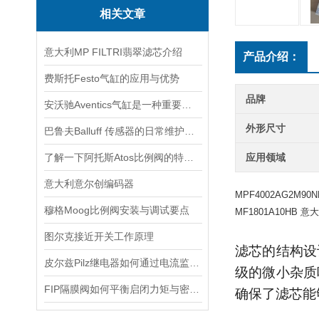
相关文章
意大利MP FILTRI翡翠滤芯介绍
产品介绍：
费斯托Festo气缸的应用与优势
品牌
安沃驰Aventics气缸是一种重要的工业自动化设备
外形尺寸
巴鲁夫Balluff 传感器的日常维护与故障排除技巧
了解一下阿托斯Atos比例阀的特点及应用吧
应用领域
意大利意尔创编码器
MPF4002AG2M90
穆格Moog比例阀安装与调试要点
MF1801A10HB 意大
图尔克接近开关工作原理
滤芯的结构设
皮尔兹Pilz继电器如何通过电流监测预警触点老化
级的微小杂质
FIP隔膜阀如何平衡启闭力矩与密封可靠性？
确保了滤芯能