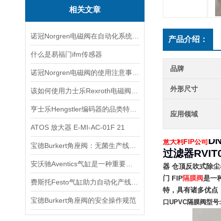
相关文章
诺冠Norgren电磁阀在自动化系统中的关键角色
产品介绍：
什么是易福门ifm传感器
品牌
诺冠Norgren电磁阀的使用注意事项分享
外形尺寸
该如何使用力士乐Rexroth电磁阀看看本篇吧
亨士乐Hengstler编码器的品类特性与工业运动控制适配场景
应用领域
ATOS 放大器 E-MI-AC-01F 21
DN
意大利FIP公司
宝德Burkert角座阀：无菌生产线的守护者
过滤器RVIT0
安沃驰Aventics气缸是一种重要的工业自动化设备
器 仓顶反吹式除尘器 
门 FIP
隔膜阀
是一
费斯托Festo气缸助力自动化产线实现柔性生产
特，具有诸多优点
宝德Burkert角座阀的安全操作规范
口UPVC隔膜阀型号:CM