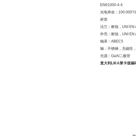
EN61000-4-4
光电寿命：100.000
材质
法兰：耐蚀，UNI EN A
外壳：耐蚀，UNI EN A
轴承：ABEC5
轴：不锈钢，无磁性，UN
光源：GaAI二极管
意大利LIKA莱卡值编