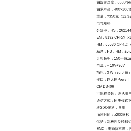
轴旋转速度：6000rp
轴承寿命：400×106
重量：?350克（12,
电气规格
分辨率：HS：262144
EM：8192 CPR点¯x
HM：65536 CPR点¯
精度：HS，HM：±0.007
计数频率：150千赫zu
电源：+ 10V+30V
功耗：3 W（zui大值
接口：以太网Powerlink
CIA DS406
可编程参数：详见用
通信方式：同步模式
段SDO传送，复用
循环时间：≥200微秒
保护：对极性反转和
EMC：电磁抗扰度，按照