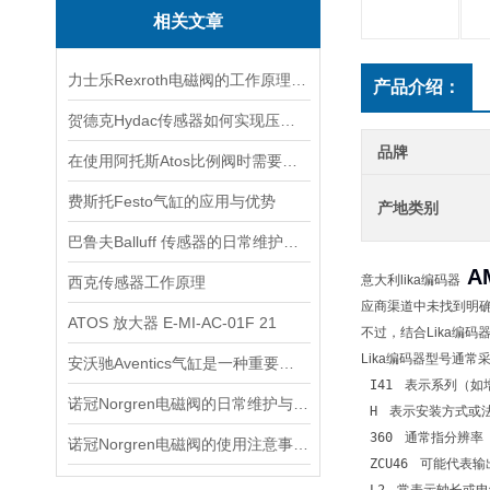
相关文章
力士乐Rexroth电磁阀的工作原理与故障排除
产品介绍：
贺德克Hydac传感器如何实现压力与温度联动监测
品牌
在使用阿托斯Atos比例阀时需要注意这些事项
费斯托Festo气缸的应用与优势
产地类别
巴鲁夫Balluff 传感器的日常维护与故障排除技巧
A
意大利lika编码器
西克传感器工作原理
应商渠道中未找到明
ATOS 放大器 E-MI-AC-01F 21
不过，结合Lika编
Lika编码器型号通常采
安沃驰Aventics气缸是一种重要的工业自动化设备
I41
表示系列（如
诺冠Norgren电磁阀的日常维护与常见故障排查
H
表示安装方式或
360
通常指分辨率
诺冠Norgren电磁阀的使用注意事项分享
ZCU46
可能代表输