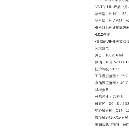
L2
常表示轴长或电缆
“AV1"在Lika产品中‌
并
增量型
‌（如 I41、I5
绝对型
‌（如 AM58、A
•EM58系列通用编码器;
•M12连接
•集成的DIP开关节点
环境规范
冲击：100 g, 6 ms
振动：10 g, 5-2000 H
防护等级：IP65
工作温度范围：-25°C+ 
存储温度范围：-40°C+
机械参数
外形尺寸：见图纸
轴直径：Ø6，8，9.5
空心轴直径：Ø14，1
减少袖BR1-XX从直径1
主轴负载（轴向，径向）