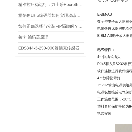
器，ATOS控制器
精准控压稳运行：力士乐Rexroth电磁阀筑牢液压系统核心根基
E-BM-AS
意尔创Eltra编码器如何实现动态定位？
数字型电子放大器根据
如何正确选择与安装FIP隔膜阀？实用指南
电磁铁按比例把电流
E-BM-AS电子放
莱卡 编码器原理
EDS344-3-250-000贺德克传感器
电气特性：
4个快插式插头
RJ45插头RS232串行
软件连接进行软件编
4个故障指示灯
+5VDc输出电源供给
电源极性接反电气保
工作温度范围：-20*C~
塑料盒的保护等级为IP
轨式安装