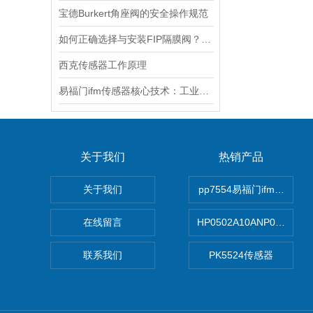
宝德Burkert角座阀的安全操作规范
如何正确选择与安装FIP隔膜阀？实用指南
西克传感器工作原理
易福门ifm传感器核心技术：工业感知的“硬核底座”
关于我们
热销产品
关于我们
pp7554易福门ifm传感器
在线留言
HP0502A10ANP01滤芯 Mp F
联系我们
PK5524传感器