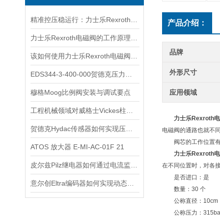
精准控压稳运行：力士乐Rexroth电磁阀筑牢液压系统核心根基
产品介绍：
力士乐Rexroth电磁阀的工作原理与故障排除
品牌
该如何使用力士乐Rexroth电磁阀看看本篇吧
外形尺寸
EDS344-3-400-000贺德克压力开关
穆格Moog比例阀安装与调试要点
应用领域
工程机械领域对威格士Vickes柱塞泵的依赖
力士乐Rexroth电
贺德克Hydac传感器如何实现压力与温度联动监测
电磁阀的通路也就不
阀芯的工作位置有几
ATOS 放大器 E-MI-AC-01F 21
力士乐Rexroth
皮尔兹Pilz继电器如何通过电流监测预警触点老化
在不同位置时，对各
是否进口：是
意尔创Eltra编码器如何实现动态定位？
数量：30 个
公称直径：10cm
公称压力：315ba