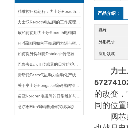
精准控压稳运行：力士乐Rexroth电磁阀筑牢液压系统核心根基
产品介绍：
力士乐Rexroth电磁阀的工作原理与故障排除
品牌
该如何使用力士乐Rexroth电磁阀看看本篇吧
外形尺寸
FIP隔膜阀如何平衡启闭力矩与密封可靠性？
如何提升得利捷Datalogic传感器的检测效率？
应用领域
巴鲁夫Balluff 传感器的日常维护与故障排除技巧
力士乐
费斯托Festo气缸助力自动化产线实现柔性生产
572741
关于亨士乐Hengstler编码器的特点及功能分享
的改变，
诺冠Norgren电磁阀的日常维护与常见故障排查
同的位置
意尔创Eltra编码器如何实现动态定位？
阀芯的