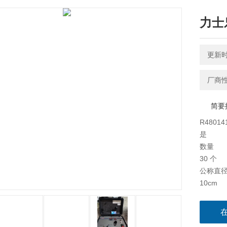
力士乐
更新时间
厂商
简要
R480
是
数量
30 个
公称直
10cm
公称压
315bar
适用范