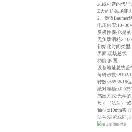
总线可选的代码
Z大的抗磁场能力
2、堡盟Baum
电压供应:10~3
反极性保护:是的
无负载消耗:≤100m
初始化时间类型:上
界面:现场总线；
功能:多圈;
设备地址总线盖
每转步数≤8192/1
转数≤65536/16位
绝对准确:±0.025°
感应方式:光学的
尺寸（法兰）:ø5
轴型:ø10mm实
法兰:夹紧或同步