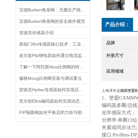
宝德Burkert角座阀：无菌生产线的守护者
宝德Burkert角座阀的安全操作规范
产品介绍：
贺德克传感器介绍
品牌
易福门ifm传感器核心技术：工业感知的“硬核底座”
皮尔兹Pilz继电器如何通过电流监测预警触点老化
外形尺寸
了解一下阿托斯Atos比例阀的特点及应用吧
应用领域
穆格Moog比例阀安装与调试要点
贺德克Hydac传感器如何实现压力与温度联动监测
上海泽丰达
德国堡盟BA
1、堡盟GXM
意尔创Eltra编码器如何实现动态定位？
编码器多圈/总
FIP隔膜阀如何平衡启闭力矩与密封可靠性？
光学感应方式；
分辨率:单圈13位
夹紧或同步法兰;
接口:Profibus-DP