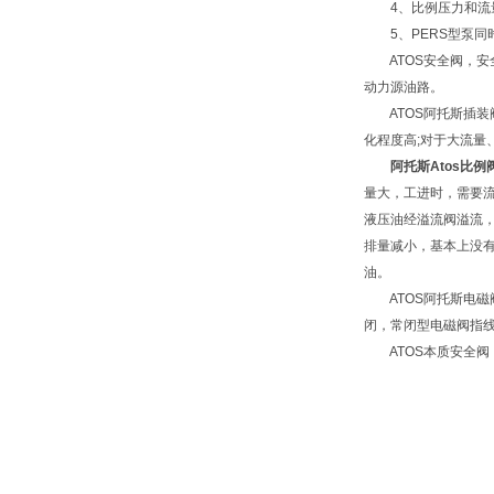
4、比例压力和流量
5、PERS型泵同时
ATOS安全阀，安
动力源油路。
ATOS阿托斯插装
化程度高;对于大流量
阿托斯Atos比例
量大，工进时，需要
液压油经溢流阀溢流，
排量减小，基本上没
油。
ATOS阿托斯电磁
闭，常闭型电磁阀指线
ATOS本质安全阀，