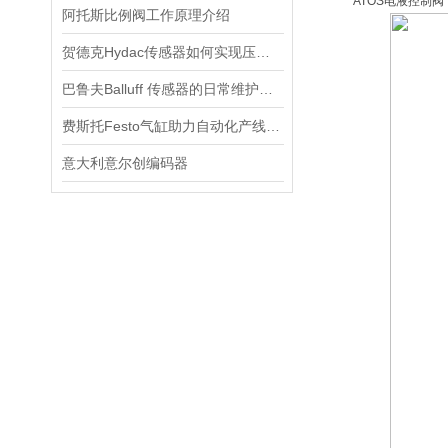
ATOS电液控制阀
阿托斯比例阀工作原理介绍
贺德克Hydac传感器如何实现压力与温度联动监测
巴鲁夫Balluff 传感器的日常维护与故障排除技巧
费斯托Festo气缸助力自动化产线实现柔性生产
意大利意尔创编码器