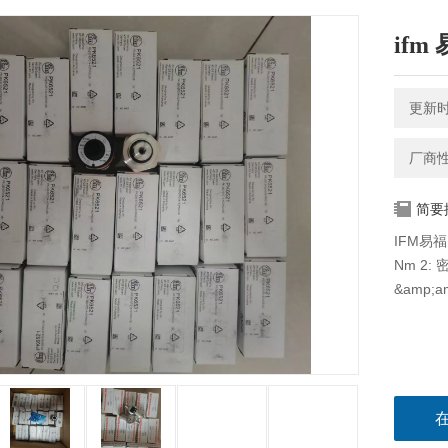
if
更新时间
厂商
简要
IFM易
Nm 2: 
&amp;a