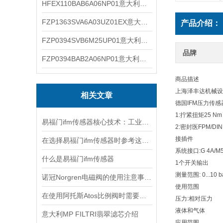
HFEX110BAB6A06NP01意大利Mp Filtri过滤器滤芯
FZP1363SVA6A03UZ01EX意大利Mp Filtri过滤器滤芯
产品介绍：
FZP0394SVB6M25UP01意大利Mp Filtri过滤器滤芯
品牌
FZP0394BAB2A06NP01意大利Mp Filtri过滤器滤芯
商品描述
上海泽丰达机械设
相关文章
德国IFM压力传感器型号
1:拧紧扭矩25 Nm
易福门ifm传感器核心技术：工业感知的“硬核底座”
2:密封医FPM/DIN 
接插件
在选择易福门ifm传感器时参考这些更为妥当
系统接口:G 4A/M5
什么是易福门ifm传感器
1个开关输出
测量范围: 0...10 bar
诺冠Norgren电磁阀的使用注意事项分享
使用范围
在使用阿托斯Atos比例阀时需要注意这些事项
压力:相对压力
液体和气体
意大利MP FILTRI翡翠滤芯介绍
应用范围