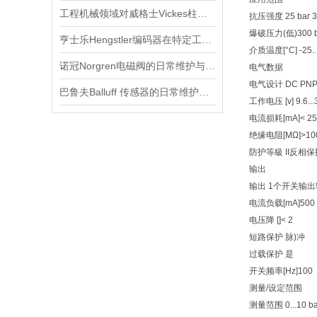
工程机械领域对威格士Vickes柱塞泵的依赖
抗压强度 25 bar 36
爆破压力(低)300 ba
亨士乐Hengstler编码器在特定工业应用中的表现分析
介质温度[°C] -25..
诺冠Norgren电磁阀的日常维护与常见故障排查
电气数据
电气设计 DC PN
巴鲁夫Balluff 传感器的日常维护与故障排除技巧
工作电压 [v] 9.6...
电流损耗[mA]< 25
绝缘电阻[MΩ]>100
防护等級 II反相保
输出
输出 1个开关输出
电流负载[mA]500
电压降 []< 2
短路保护 脉)冲
过载保护 是
开关频率[Hz]100
测量/设定范围
测量范围 0...10 bar 