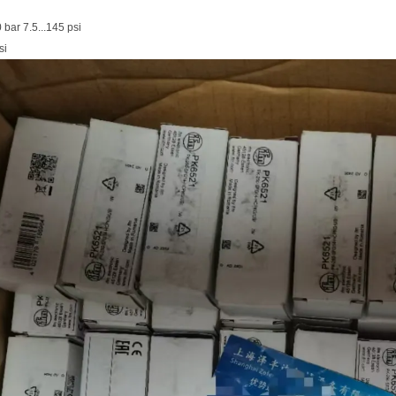
bar 7.5...145 psi
si