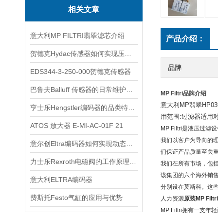
相关文章
意大利MP FILTRI翡翠滤芯介绍
产品介绍：
贺德克Hydac传感器如何实现压力与温度联动监测
品牌
EDS344-3-250-000贺德克传感器
巴鲁夫Balluff 传感器的日常维护与故障排除技巧
MP Filtri
品牌介绍
意大利MP翡翠HP039
亨士乐Hengstler编码器的品类特性与工业运动控制适配场景
用范围:过滤器适用对象
ATOS 放大器 E-MI-AC-01F 21
MP Filtri是液压过
我们以客户为导向的
意尔创Eltra编码器如何实现动态定位？
们保证产品质量至关
力士乐Rexroth电磁阀的工作原理与故障排除
我们在所有市场，包括
该集团的六个海外销售部
意大利ELTRA编码器
分别设在莫斯科。这
费斯托Festo气缸的应用与优势
人力资源
原装MP Filtr
MP Filtri拥