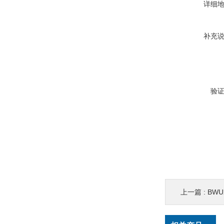
详细
补充
验
上一篇 :
BWU