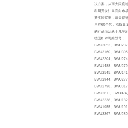
决方案，从而大限度
科研开发注重面向市场
斯实验室里，每天都进
早在60年代，福斯集
的产品而活跃于几乎
德国b+w网关型号：
BWU3053、BWU23
BWU3160、BWU30
BWU2204、BWU27
BWU1488、BWU279
BWU2545、BWU14
BWU2944、BWU27
BWU2798、BWU31
BWU2611、BW307
BWU2238、BWU18
BWU1955、BWU19
BWU3367、BWU280