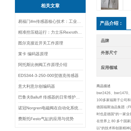
相关文章
易福门ifm传感器核心技术：工业感知的“硬核底座”
产品介绍：
精准控压稳运行：力士乐Rexroth电磁阀筑牢液压系统核心根基
品牌
图尔克接近开关工作原理
外形尺寸
莱卡 编码器原理
阿托斯比例阀工作原理介绍
应用领域
EDS344-3-250-000贺德克传感器
意大利意尔创编码器
商品描述
bwr2426、bwr1470
巴鲁夫Balluff 传感器的日常维护与故障排除技巧
100多家福斯子公司
德国福斯油品集团（F
诺冠Norgren电磁阀在自动化系统中的关键角色
时也是德国*的一家
费斯托Festo气缸的应用与优势
在世界上 80 多个
以*的技术和创新精