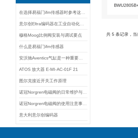
在选择易福门ifm传感器时参考这些更为妥当
意尔创Eltra编码器在工业自动化领域中具有重要的应用价值
共 5 条记录，当
穆格Moog比例阀安装与调试要点
什么是易福门ifm传感器
安沃驰Aventics气缸是一种重要的工业自动化设备
ATOS 放大器 E-MI-AC-01F 21
图尔克接近开关工作原理
诺冠Norgren电磁阀的日常维护与常见故障排查
诺冠Norgren电磁阀的使用注意事项分享
意大利意尔创编码器