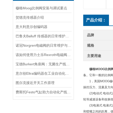
穆格Moog比例阀安装与调试要点
贺德克传感器介绍
产品介绍：
意大利意尔创编码器
品牌
巴鲁夫Balluff 传感器的日常维护与故障排除技巧
诺冠Norgren电磁阀的日常维护与常见故障排查
规格
该如何使用力士乐Rexroth电磁阀看看本篇吧
主要用途
宝德Burkert角座阀：无菌生产线的守护者
穆格MOOG比例阀MOO
意尔创Eltra编码器在工业自动化领域中具有重要的应用价值
备。它和一般的比例阀
1，美国MOOG穆
图尔克接近开关工作原理
操控压力、流量及方
费斯托Festo气缸助力自动化产线实现柔性生产
(2)电动式 电动
轮等减速设备和改换
(3)电液式.电液
和喷嘴之间的距离，