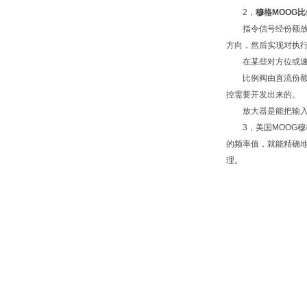
2，
穆格MOOG
指令信号经份额放大
方向，然后实现对执
在某些对方位或速度
比例阀由直流份额电
控需要开发出来的。
放大器是能把输入讯
3，美国MOOG穆
的频率值，就能精确地
理。