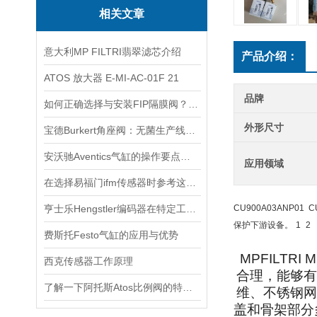
相关文章
意大利MP FILTRI翡翠滤芯介绍
产品介绍：
ATOS 放大器 E-MI-AC-01F 21
品牌
如何正确选择与安装FIP隔膜阀？实用指南
外形尺寸
宝德Burkert角座阀：无菌生产线的守护者
安沃驰Aventics气缸的操作要点与选用建议
应用领域
在选择易福门ifm传感器时参考这些更为妥当
亨士乐Hengstler编码器在特定工业应用中的表现分析
CU900A03ANP
保护下游设备。‌
1
2
费斯托Festo气缸的应用与优势
MPFILTRI 
西克传感器工作原理
合理，能够有
了解一下阿托斯Atos比例阀的特点及应用吧
维、不锈钢网
盖和骨架部分多