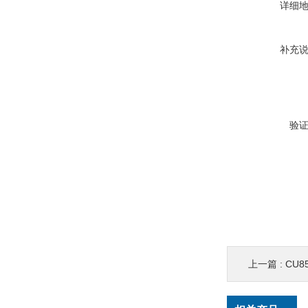
详细
补充
验
上一篇 :
CU8