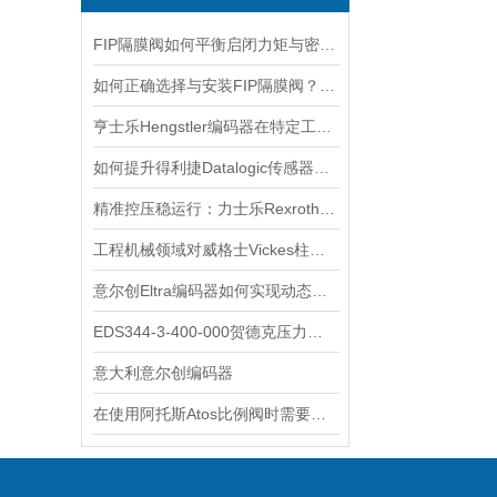
FIP隔膜阀如何平衡启闭力矩与密封可靠性？
如何正确选择与安装FIP隔膜阀？实用指南
亨士乐Hengstler编码器在特定工业应用中的表现分析
如何提升得利捷Datalogic传感器的检测效率？
精准控压稳运行：力士乐Rexroth电磁阀筑牢液压系统核心根基
工程机械领域对威格士Vickes柱塞泵的依赖
意尔创Eltra编码器如何实现动态定位？
EDS344-3-400-000贺德克压力开关
意大利意尔创编码器
在使用阿托斯Atos比例阀时需要注意这些事项