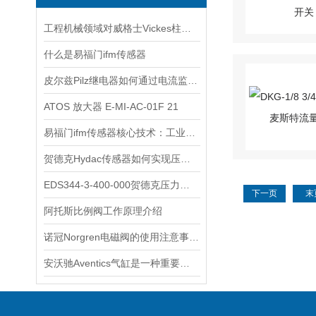
工程机械领域对威格士Vickes柱塞泵的依赖
什么是易福门ifm传感器
皮尔兹Pilz继电器如何通过电流监测预警触点老化
ATOS 放大器 E-MI-AC-01F 21
易福门ifm传感器核心技术：工业感知的“硬核底座”
贺德克Hydac传感器如何实现压力与温度联动监测
EDS344-3-400-000贺德克压力开关
下一页
末
阿托斯比例阀工作原理介绍
诺冠Norgren电磁阀的使用注意事项分享
安沃驰Aventics气缸是一种重要的工业自动化设备