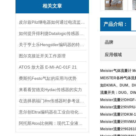
相关文章
皮尔兹Pilz继电器如何通过电流监测预警触点老化
产品介绍：
如何提升得利捷Datalogic传感器的检测效率？
品牌
关于亨士乐Hengstler编码器的特点及功能分享
应用领域
图尔克接近开关工作原理
ATOS 放大器 E-MI-AC-01F 21
Meister气体流量计 M
费斯托Festo气缸的应用与优势
MEISTER各种气
如DKM/A、DUM、DH
来看看贺德克Hydac传感器的实力
流量开关：DUG、DWG
Meister流量计DHGF-
在选择易福门ifm传感器时参考这些更为妥当
Meister流量计RVP/U-
意尔创Eltra编码器在工业自动化领域中具有重要的应用价值
Meister流量计DKM-1
Meister流量计RVM/UA
阿托斯Atos比例阀：现代工业液压控制的智慧核心
Meister流量计90261