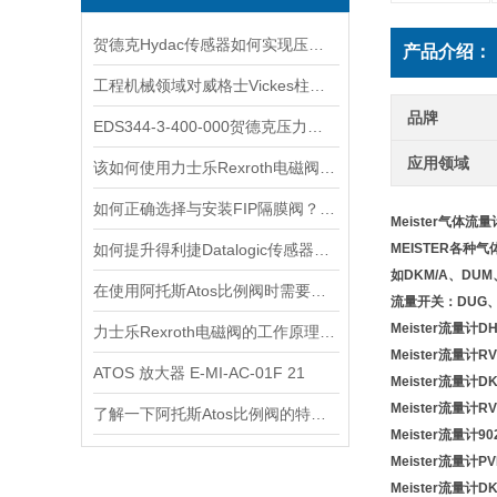
贺德克Hydac传感器如何实现压力与温度联动监测
产品介绍：
工程机械领域对威格士Vickes柱塞泵的依赖
品牌
EDS344-3-400-000贺德克压力开关
应用领域
该如何使用力士乐Rexroth电磁阀看看本篇吧
如何正确选择与安装FIP隔膜阀？实用指南
Meister气体流量计
如何提升得利捷Datalogic传感器的检测效率？
MEISTER各
如DKM/A、DUM
在使用阿托斯Atos比例阀时需要注意这些事项
流量开关：DUG、D
Meister流量计DH
力士乐Rexroth电磁阀的工作原理与故障排除
Meister流量计RVP
ATOS 放大器 E-MI-AC-01F 21
Meister流量计DK
Meister流量计RVM
了解一下阿托斯Atos比例阀的特点及应用吧
Meister流量计90
Meister流量计PV
Meister流量计DKM