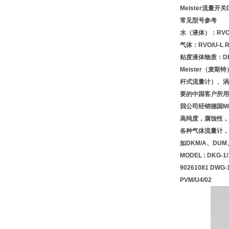
Meister流量开关DK
常见型号参考
水（液体）：RVO/U 
气体：RVO/U-L RV
粘度液体物质：DKG 
Meister（
杆式流量计）、涡
要的中国客户所用
我公司经销德国M
高纯度，腐蚀性，
各种气体流量计，
如DKM/A、DUM
MODEL : DKG-1/
90261081 DWG-
PVM/U4/02