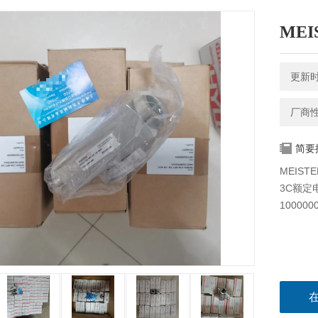
ME
更新时间
厂商
简要
MEIST
3C额定电
100000