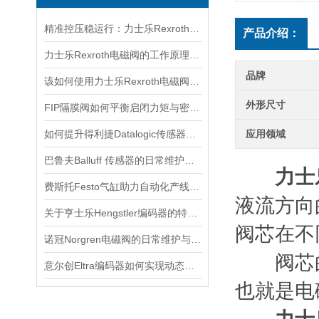
精准控压稳运行：力士乐Rexroth电磁阀筑牢液压系统核心根基
产品介绍：
力士乐Rexroth电磁阀的工作原理与故障排除
品牌
该如何使用力士乐Rexroth电磁阀看看本篇吧
外形尺寸
FIP隔膜阀如何平衡启闭力矩与密封可靠性？
如何提升得利捷Datalogic传感器的检测效率？
应用领域
巴鲁夫Balluff 传感器的日常维护与故障排除技巧
力士乐
费斯托Festo气缸助力自动化产线实现柔性生产
液流方向
关于亨士乐Hengstler编码器的特点及功能分享
阀芯在不
诺冠Norgren电磁阀的日常维护与常见故障排查
阀芯的
意尔创Eltra编码器如何实现动态定位？
也就是电