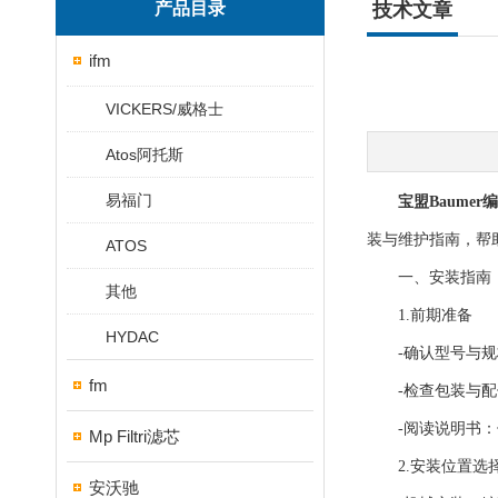
产品目录
技术文章
ifm
VICKERS/威格士
Atos阿托斯
易福门
宝盟Baum
装与维护指南，帮
ATOS
一、安装指南
其他
1.前期准备
HYDAC
-确认型号与规
fm
-检查包装与配件
-阅读说明书：仔
Mp Filtri滤芯
2.安装位置选
安沃驰