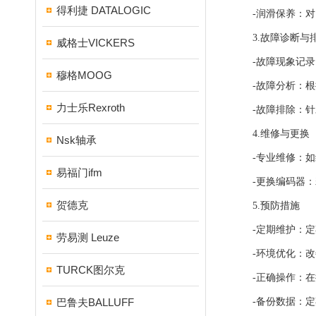
得利捷 DATALOGIC
-润滑保养：对需
3.故障诊断与
威格士VICKERS
-故障现象记录：
穆格MOOG
-故障分析：根据
力士乐Rexroth
-故障排除：针对
4.维修与更换
Nsk轴承
-专业维修：如编
易福门ifm
-更换编码器：若
贺德克
5.预防措施
-定期维护：定期
劳易测 Leuze
-环境优化：改善
TURCK图尔克
-正确操作：在操
巴鲁夫BALLUFF
-备份数据：定期