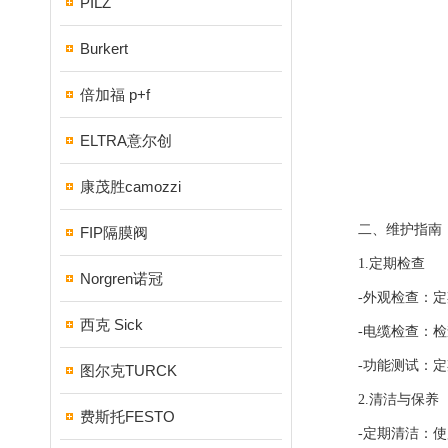
PILZ
Burkert
倍加福 p+f
ELTRA意尔创
康茂胜camozzi
二、维护指南
FIP隔膜阀
1.定期检查
Norgren诺冠
-外观检查：定期
西克 Sick
-电缆检查：检查
-功能测试：定期
图尔克TURCK
2.清洁与保养
费斯托FESTO
-定期清洁：使用