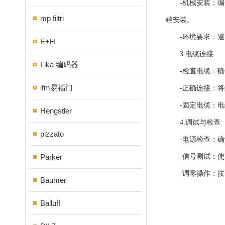
-机械安装：编码
mp filtri
端安装。
-环境要求：避免
E+H
3.电缆连接
Lika 编码器
-检查电缆：确保
ifm易福门
-正确连接：将编
-固定电缆：电缆
Hengstler
4.调试与检查
pizzato
-电源检查：确认
Parker
-信号测试：使用
-调零操作：按照
Baumer
Balluff