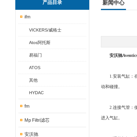
产品目录
新闻中心
ifm
VICKERS/威格士
Atos阿托斯
易福门
安沃驰Aventi
ATOS
1.安装气缸：在
其他
动和碰撞。
HYDAC
fm
2.连接气管：使
进入气缸。
Mp Filtri滤芯
安沃驰