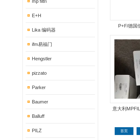
mp filtri
E+H
P+F/德
Lika 编码器
ifm易福门
Hengstler
pizzato
Parker
Baumer
意大利MPFI
Balluff
PILZ
首页